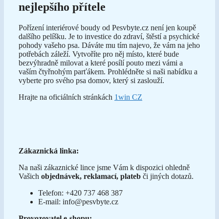
nejlepšího přítele
Pořízení interiérové boudy od Pesvbyte.cz není jen koupě
dalšího pelíšku. Je to investice do zdraví, štěstí a psychické
pohody vašeho psa. Dáváte mu tím najevo, že vám na jeho
potřebách záleží. Vytvoříte pro něj místo, které bude
bezvýhradně milovat a které posílí pouto mezi vámi a
vaším čtyřnohým parťákem. Prohlédněte si naši nabídku a
vyberte pro svého psa domov, který si zaslouží.
Hrajte na oficiálních stránkách
1win CZ
Zákaznická linka:
Na naši zákaznické lince jsme Vám k dispozici ohledně
Vašich
objednávek, reklamací, plateb
či jiných dotazů.
Telefon: +420 737 468 387
E-mail:
info@pesvbyte.cz
Provozovatel e-shopu: