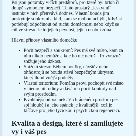
Psi jsou potomky vlčích predátorů, pro které byl brloh či
doupě symbolem bezpečí. Tento prastarý „jeskynní“
instinkt v nich přetrvává dodnes. Vlastní bouda jim
poskytuje soukromí a klid, kam se mohou uchýlit, když si
potřebují odpočinout od ruchu domácnosti nebo když se
cítí ve stresu. Je to jejich pevnost, jejich osobní zóna.
Hlavní přínosy vlastního domečku:
Pocit bezpečí a soukromí: Pes má své místo, kam za
ním nikdo nemůže a kde ho nic neruší. To výrazně
snižuje jeho úzkost.
Snížení stresu: Během bouřky, návštěv nebo
ohňostrojů se bouda stává bezpečným úkrytem,
který tlumí vnější podněty.
Vlastní teritorium: Pomáhá psovi pochopit své místo
v hierarchii rodiny a dává mu pocit kontroly nad
svým prostředím.
Kvalitnější odpočinek: V chráněném prostoru pes
spí hlouběji a jeho spánek je kvalitnější, což je
klíčové pro jeho fyzickou i psychickou regeneraci.
Kvalita a design, které si zamilujete
vy i váš pes