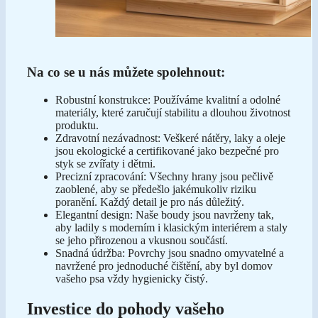
Na co se u nás můžete spolehnout:
Robustní konstrukce: Používáme kvalitní a odolné
materiály, které zaručují stabilitu a dlouhou životnost
produktu.
Zdravotní nezávadnost: Veškeré nátěry, laky a oleje
jsou ekologické a certifikované jako bezpečné pro
styk se zvířaty i dětmi.
Precizní zpracování: Všechny hrany jsou pečlivě
zaoblené, aby se předešlo jakémukoliv riziku
poranění. Každý detail je pro nás důležitý.
Elegantní design: Naše boudy jsou navrženy tak,
aby ladily s moderním i klasickým interiérem a staly
se jeho přirozenou a vkusnou součástí.
Snadná údržba: Povrchy jsou snadno omyvatelné a
navržené pro jednoduché čištění, aby byl domov
vašeho psa vždy hygienicky čistý.
Investice do pohody vašeho